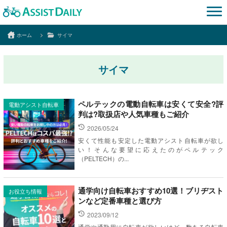
ホーム
サイマ
サイマ
ペルテックの電動自転車は安くて安全?評
電動アシスト自転車
判は?取扱店や人気車種もご紹介
2026/05/24
安くて性能も安定した電動アシスト自転車が欲し
い！そんな要望に応えたのがペルテック
（PELTECH）の...
通学向け自転車おすすめ10選！ブリヂスト
お役立ち情報
ンなど定番車種と選び方
2023/09/12
通学や通勤用に自転車が欲しいけど、数ある自転車