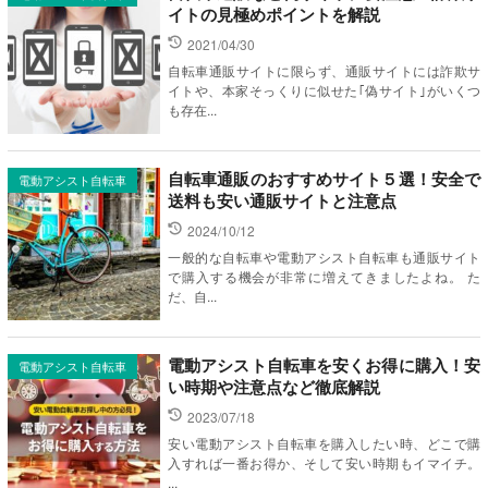
イトの見極めポイントを解説
2021/04/30
自転車通販サイトに限らず、通販サイトには詐欺サ
イトや、本家そっくりに似せた｢偽サイト｣がいくつ
も存在...
自転車通販のおすすめサイト５選！安全で
電動アシスト自転車
送料も安い通販サイトと注意点
2024/10/12
一般的な自転車や電動アシスト自転車も通販サイト
で購入する機会が非常に増えてきましたよね。 た
だ、自...
電動アシスト自転車を安くお得に購入！安
電動アシスト自転車
い時期や注意点など徹底解説
2023/07/18
安い電動アシスト自転車を購入したい時、どこで購
入すれば一番お得か、そして安い時期もイマイチ。
...