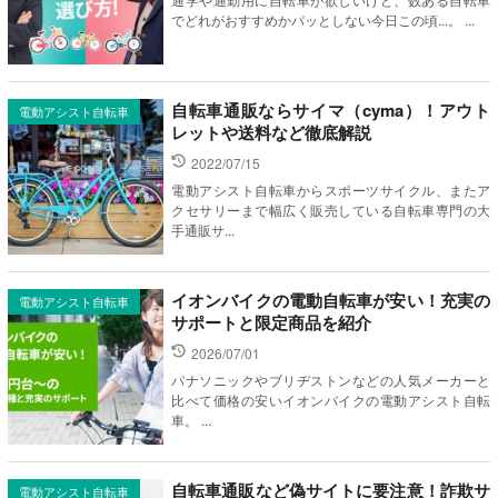
でどれがおすすめかパッとしない今日この頃...。 ...
自転車通販ならサイマ（cyma）！アウト
電動アシスト自転車
レットや送料など徹底解説
2022/07/15
電動アシスト自転車からスポーツサイクル、またア
クセサリーまで幅広く販売している自転車専門の大
手通販サ...
イオンバイクの電動自転車が安い！充実の
電動アシスト自転車
サポートと限定商品を紹介
2026/07/01
パナソニックやブリヂストンなどの人気メーカーと
比べて価格の安いイオンバイクの電動アシスト自転
車。 ...
自転車通販など偽サイトに要注意！詐欺サ
電動アシスト自転車