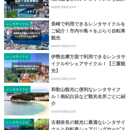
assist-daily.com
長崎で利用できるレンタサイクルを
レンタサイクル
ご紹介！市内や島々をぶらり自転車
観光
assist-daily.com
伊勢志摩方面で利用できるレンタサ
レンタサイクル
イクルやシェアサイクル！【三重観
光】
assist-daily.com
和歌山観光に便利なレンタサイク
レンタサイクル
ル！南紀白浜など観光名所ごとに紹
介
assist-daily.com
古都奈良の観光に最適なレンタサイ
レンタサイクル
クルと自転車シェアリングサービス