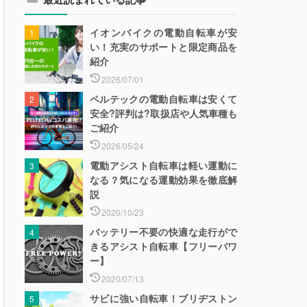
イオンバイクの電動自転車が安
い！充実のサポートと限定商品を
紹介
2026/07/01
ペルテックの電動自転車は安くて
安全?評判は?取扱店や人気車種も
ご紹介
2026/05/24
電動アシスト自転車は軽い運動に
なる？気になる運動効果を徹底解
説
2020/10/23
バッテリー不要の快適な走行がで
きるアシスト自転車【フリーパワ
ー】
2020/07/13
サビに強い自転車！ブリヂストン