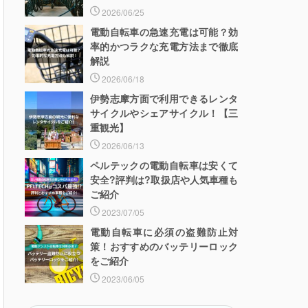
2026/06/25
電動自転車の急速充電は可能？効
率的かつラクな充電方法まで徹底
解説
2026/06/18
伊勢志摩方面で利用できるレンタ
サイクルやシェアサイクル！【三
重観光】
2026/06/13
ペルテックの電動自転車は安くて
安全?評判は?取扱店や人気車種も
ご紹介
2023/07/05
電動自転車に必須の盗難防止対
策！おすすめのバッテリーロック
をご紹介
2023/06/05