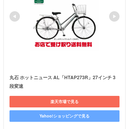
丸石 ホットニュース AL「HTAP273R」27インチ 3
段変速
楽天市場で見る
Yahoo!ショッピングで見る