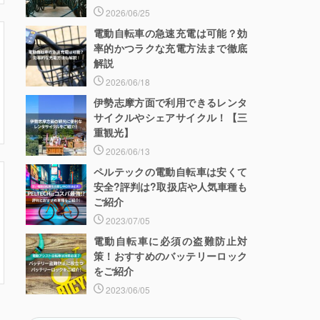
2026/06/25
電動自転車の急速充電は可能？効
率的かつラクな充電方法まで徹底
解説
2026/06/18
伊勢志摩方面で利用できるレンタ
サイクルやシェアサイクル！【三
重観光】
2026/06/13
ペルテックの電動自転車は安くて
安全?評判は?取扱店や人気車種も
ご紹介
2023/07/05
電動自転車に必須の盗難防止対
策！おすすめのバッテリーロック
をご紹介
2023/06/05