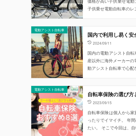
価格が高い子供乗せ電動ア
子供乗せ電動自転車のレン
電動アシスト自転車
国内で利用し易く安
2024/09/11
国内の電動アシスト自転
産以外に海外メーカーの
動アシスト自転車で心配な
電動アシスト自転車
自転車保険の選び方
2023/09/15
自転車保険は個人から家
ったりでイマイチ。 年
たい。 そこで今回は、自転