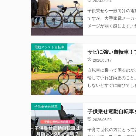
2024/09/24
子供乗せや一般向けの電
ですが、大手家電メーカ
メージが弱く感じますよね
電動アシスト自転車
サビに強い自転車！
2026/05/17
自転車に乗って困るのが
輪していれば尚更のこと
しないとすぐに錆びてしま
子供乗せ自転車
子供乗せ電動自転車
2026/06/20
子育て世代の方にとって