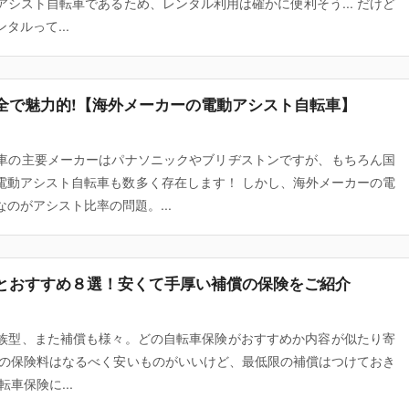
シスト自転車であるため、レンタル利用は確かに便利そう... だけど
タルって...
全で魅力的!【海外メーカーの電動アシスト自転車】
車の主要メーカーはパナソニックやブリヂストンですが、もちろん国
電動アシスト自転車も数多く存在します！ しかし、海外メーカーの電
のがアシスト比率の問題。...
とおすすめ８選！安くて手厚い補償の保険をご紹介
族型、また補償も様々。どの自転車保険がおすすめか内容が似たり寄
間の保険料はなるべく安いものがいいけど、最低限の補償はつけておき
車保険に...