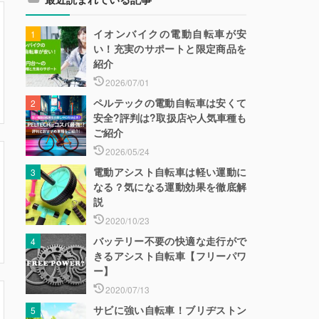
イオンバイクの電動自転車が安
い！充実のサポートと限定商品を
紹介
2026/07/01
ペルテックの電動自転車は安くて
安全?評判は?取扱店や人気車種も
ご紹介
2026/05/24
電動アシスト自転車は軽い運動に
なる？気になる運動効果を徹底解
説
2020/10/23
バッテリー不要の快適な走行がで
きるアシスト自転車【フリーパワ
ー】
2020/07/13
サビに強い自転車！ブリヂストン